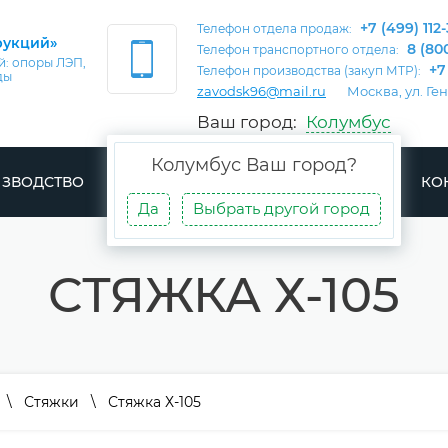
+7 (499) 112
Телефон отдела продаж:
рукций»
8 (80
Телефон транспортного отдела:
: опоры ЛЭП,
+7
Телефон производства (закуп МТР):
ды
zavodsk96@mail.ru
Москва, ул. Г
Ваш город:
Колумбус
Колумбус
Ваш город?
ЗВОДСТВО
ДОСТАВКА
ПРОЕКТЫ
СТАТЬИ
КО
Да
Выбрать другой город
СТЯЖКА Х-105
\
Стяжки
\ Стяжка Х-105