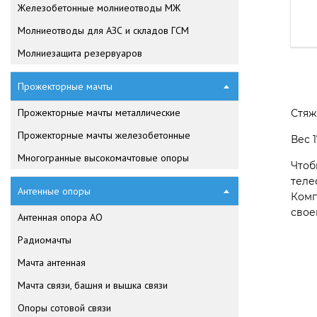
Железобетонные молниеотводы МЖ
Молниеотводы для АЗС и складов ГСМ
Молниезащита резервуаров
Прожекторные мачты
Прожекторные мачты металлические
Стяж
Прожекторные мачты железобетонные
Вес 1
Многогранные высокомачтовые опоры
Чтоб
теле
Антенные опоры
Комп
свое
Антенная опора АО
Радиомачты
Мачта антенная
Мачта связи, башня и вышка связи
Опоры сотовой связи