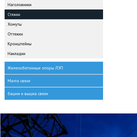
Наголовники
Стяжки
Хомуты
Оттяжки
Кронштейны
Накладки
Железобетонные опоры ЛЭП
Мачта связи
башня и вышка связи