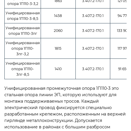
1863
3.407.2-170.1
121 095 
опора 1П110-3-3,2
Унифицированная
1458
3.407.2-170.1
94 770 
опора 1П110-3-8,5
Унифицированная
2060
3.407.2-170.1
133 900
опора 1П110-3пг
Унифицированная
опора 1П110-
1815
3.407.2-170.1
117 975 
3пг-3,2
Унифицированная
опора 1П110-
1410
3.407.2-170.1
91 650 
3пг-8,5
Унифицированная промежуточная опора 1П110-3 это
стальная опора линии ЭП, которую используют для
монтажа поддерживаемых тросов. Каждый
электрический провод фиксируется специально
разработанным крепежом, расположенным на верхней
гирлянде металлоконструкции. Допускается
использование в районах с большим разбросом